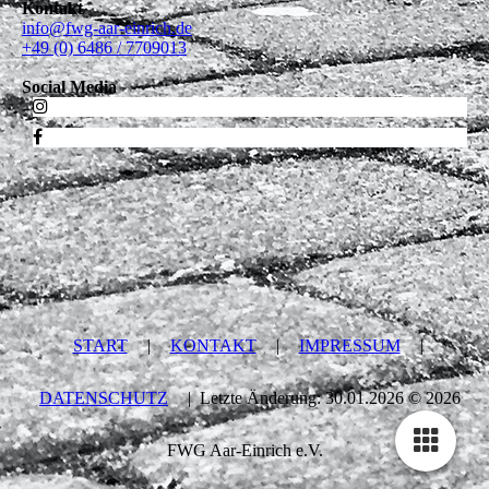
Kontakt
info@fwg-aar-einrich.de
+49 (0) 6486 / 7709013
Social Media
START
|
KONTAKT
|
IMPRESSUM
|
DATENSCHUTZ
| Letzte Änderung: 30.01.2026 © 2026
FWG Aar-Einrich e.V.