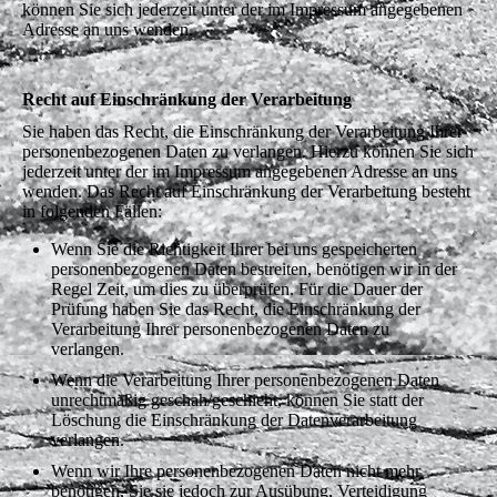
können Sie sich jederzeit unter der im Impressum angegebenen
Adresse an uns wenden.
Recht auf Einschränkung der Verarbeitung
Sie haben das Recht, die Einschränkung der Verarbeitung Ihrer
personenbezogenen Daten zu verlangen. Hierzu können Sie sich
jederzeit unter der im Impressum angegebenen Adresse an uns
wenden. Das Recht auf Einschränkung der Verarbeitung besteht
in folgenden Fällen:
Wenn Sie die Richtigkeit Ihrer bei uns gespeicherten
personenbezogenen Daten bestreiten, benötigen wir in der
Regel Zeit, um dies zu überprüfen. Für die Dauer der
Prüfung haben Sie das Recht, die Einschränkung der
Verarbeitung Ihrer personenbezogenen Daten zu
verlangen.
Wenn die Verarbeitung Ihrer personenbezogenen Daten
unrechtmäßig geschah/geschieht, können Sie statt der
Löschung die Einschränkung der Datenverarbeitung
verlangen.
Wenn wir Ihre personenbezogenen Daten nicht mehr
benötigen, Sie sie jedoch zur Ausübung, Verteidigung