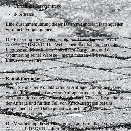
Uhrzeit der Serveranfrage
IP-Adresse
Eine Zusammenführung dieser Daten mit anderen Datenquellen
wird nicht vorgenommen.
Die Erfassung dieser Daten erfolgt auf Grundlage von Art. 6
Abs. 1 lit. f DSGVO. Der Websitebetreiber hat ein berechtigtes
Interesse an der technisch fehlerfreien Darstellung und der
Optimierung seiner Website – hierzu müssen die Server-Log-
Files erfasst werden.
Kontaktformular
Wenn Sie uns per Kontaktformular Anfragen zukommen lassen,
werden Ihre Angaben aus dem Anfrageformular inklusive der
von Ihnen dort angegebenen Kontaktdaten zwecks Bearbeitung
der Anfrage und für den Fall von Anschlussfragen bei uns
gespeichert. Diese Daten geben wir nicht ohne Ihre
Einwilligung weiter.
Die Verarbeitung dieser Daten erfolgt auf Grundlage von Art. 6
Abs. 1 lit. b DSGVO, sofern Ihre Anfrage mit der Erfüllung