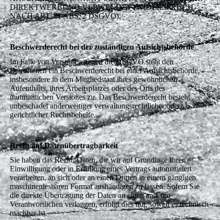
DIREKTWERBUNG VERWENDET (WIDERSPRUCH
NACH ART. 21 ABS. 2 DSGVO).
Beschwerderecht bei der zuständigen Aufsichtsbehörde
Im Falle von Verstößen gegen die DSGVO steht den
Betroffenen ein Beschwerderecht bei einer Aufsichtsbehörde,
insbesondere in dem Mitgliedstaat ihres gewöhnlichen
Aufenthalts, ihres Arbeitsplatzes oder des Orts des
mutmaßlichen Verstoßes zu. Das Beschwerderecht besteht
unbeschadet anderweitiger verwaltungsrechtlicher oder
gerichtlicher Rechtsbehelfe.
Recht auf Datenübertragbarkeit
Sie haben das Recht, Daten, die wir auf Grundlage Ihrer
Einwilligung oder in Erfüllung eines Vertrags automatisiert
verarbeiten, an sich oder an einen Dritten in einem gängigen,
maschinenlesbaren Format aushändigen zu lassen. Sofern Sie
die direkte Übertragung der Daten an einen anderen
Verantwortlichen verlangen, erfolgt dies nur, soweit es technisch
machbar ist.