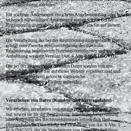
die Registrierung ablehnen.
Für wichtige Änderungen etwa beim Angebotsumfang oder bei
technisch notwendigen Änderungen nutzen wir die bei der
Registrierung angegebene E-Mail-Adresse, um Sie auf diesem
Wege zu informieren.
Die Verarbeitung der bei der Registrierung eingegebenen Daten
erfolgt zum Zwecke der Durchführung des durch die
Registrierung begründeten Nutzungsverhältnisses und ggf. zur
Anbahnung weiterer Verträge (Art. 6 Abs. 1 lit. b DSGVO).
Die bei der Registrierung erfassten Daten werden von uns
gespeichert, solange Sie auf dieser Website registriert sind und
werden anschließend gelöscht. Gesetzliche
Aufbewahrungsfristen bleiben unberührt.
Verarbeiten von Daten (Kunden- und Vertragsdaten)
Wir erheben, verarbeiten und nutzen personenbezogene Daten
nur, soweit sie für die Begründung, inhaltliche Ausgestaltung
oder Änderung des Rechtsverhältnisses erforderlich sind
(Bestandsdaten). Dies erfolgt auf Grundlage von Art. 6 Abs. 1
lit. b DSGVO, der die Verarbeitung von Daten zur Erfüllung