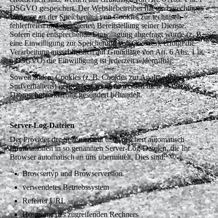
DSGVO gespeichert. Der Websitebetreiber hat ein berechtigtes
Interesse an der Speicherung von Cookies zur technisch
fehlerfreien und optimierten Bereitstellung seiner Dienste.
Sofern eine entsprechende Einwilligung abgefragt wurde (z. B.
eine Einwilligung zur Speicherung von Cookies), erfolgt die
Verarbeitung ausschließlich auf Grundlage von Art. 6 Abs. 1 lit.
a DSGVO; die Einwilligung ist jederzeit widerrufbar.
Soweit andere Cookies (z. B. Cookies zur Analyse Ihres
Surfverhaltens) gespeichert werden, werden diese in dieser
Datenschutzerklärung gesondert behandelt.
Server-Log-Dateien
Der Provider der Seiten erhebt und speichert automatisch
Informationen in so genannten Server-Log-Dateien, die Ihr
Browser automatisch an uns übermittelt. Dies sind:
Browsertyp und Browserversion
verwendetes Betriebssystem
Referrer URL
Hostname des zugreifenden Rechners