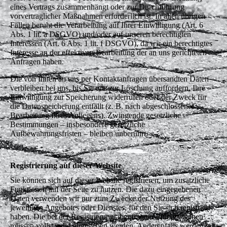
eines Vertrags zusammenhängt oder zur Durchführung
vorvertraglicher Maßnahmen erforderlich ist. In allen übrigen
Fällen beruht die Verarbeitung auf Ihrer Einwilligung (Art. 6
Abs. 1 lit. a DSGVO) und/oder auf unseren berechtigten
Interessen (Art. 6 Abs. 1 lit. f DSGVO), da wir ein berechtigtes
Interesse an der effektiven Bearbeitung der an uns gerichteten
Anfragen haben.
Die von Ihnen an uns per Kontaktanfragen übersandten Daten
verbleiben bei uns, bis Sie uns zur Löschung auffordern, Ihre
Einwilligung zur Speicherung widerrufen oder der Zweck für
die Datenspeicherung entfällt (z. B. nach abgeschlossener
Bearbeitung Ihres Anliegens). Zwingende gesetzliche
Bestimmungen – insbesondere gesetzliche
Aufbewahrungsfristen – bleiben unberührt.
Registrierung auf dieser Website
Sie können sich auf dieser Website registrieren, um zusätzliche
Funktionen auf der Seite zu nutzen. Die dazu eingegebenen
Daten verwenden wir nur zum Zwecke der Nutzung des
jeweiligen Angebotes oder Dienstes, für den Sie sich registriert
haben. Die bei der Registrierung abgefragten Pflichtangaben
müssen vollständig angegeben werden. Anderenfalls werden wir