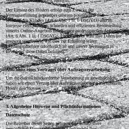
Website generiert werden, handeln.
Der Einsatz des Hosters erfolgt zum Zwecke der
Vertragserfüllung gegenüber unseren potenziellen und
bestehenden Kunden (Art. 6 Abs. 1 lit. b DSGVO) und im
Interesse einer sicheren, schnellen und effizienten Bereitstellung
unseres Online-Angebots durch einen professionellen Anbieter
(Art. 6 Abs. 1 lit. f DSGVO). Unser Hoster wird Ihre Daten nur
insoweit verarbeiten, wie dies zur Erfüllung seiner
Leistungspflichten erforderlich ist und unsere Weisungen in
Bezug auf diese Daten befolgen.
Abschluss eines Vertrages über Auftragsverarbeitung
Um die datenschutzkonforme Verarbeitung zu gewährleisten,
haben wir einen Vertrag über Auftragsverarbeitung mit unserem
Hoster geschlossen.
3. Allgemeine Hinweise und Pflichtinformationen
Datenschutz
Die Betreiber dieser Seiten nehmen den Schutz Ihrer
persönlichen Daten sehr ernst. Wir behandeln Ihre