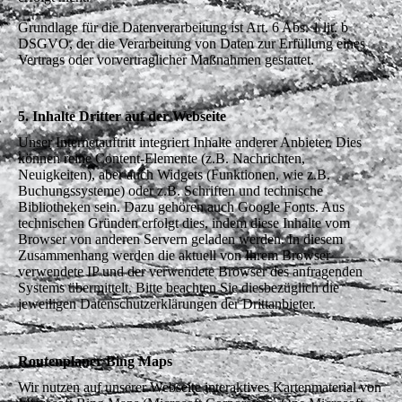
Grundlage für die Datenverarbeitung ist Art. 6 Abs. 1 lit. b
DSGVO, der die Verarbeitung von Daten zur Erfüllung eines
Vertrags oder vorvertraglicher Maßnahmen gestattet.
5. Inhalte Dritter auf der Webseite
Unser Internetauftritt integriert Inhalte anderer Anbieter. Dies
können reine Content-Elemente (z.B. Nachrichten,
Neuigkeiten), aber auch Widgets (Funktionen, wie z.B.
Buchungssysteme) oder z.B. Schriften und technische
Bibliotheken sein. Dazu gehören auch Google Fonts. Aus
technischen Gründen erfolgt dies, indem diese Inhalte vom
Browser von anderen Servern geladen werden. In diesem
Zusammenhang werden die aktuell von Ihrem Browser
verwendete IP und der verwendete Browser des anfragenden
Systems übermittelt. Bitte beachten Sie diesbezüglich die
jeweiligen Datenschutzerklärungen der Drittanbieter.
Routenplaner Bing Maps
Wir nutzen auf unserer Webseite interaktives Kartenmaterial von