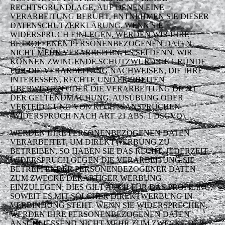
RECHTSGRUNDLAGE, AUF DENEN EINE
VERARBEITUNG BERUHT, ENTNEHMEN SIE DIESER
DATENSCHUTZERKLÄRUNG. WENN SIE
WIDERSPRUCH EINLEGEN, WERDEN WIR IHRE
BETROFFENEN PERSONENBEZOGENEN DATEN
NICHT MEHR VERARBEITEN, ES SEI DENN, WIR
KÖNNEN ZWINGENDE SCHUTZWÜRDIGE GRÜNDE
FÜR DIE VERARBEITUNG NACHWEISEN, DIE IHRE
INTERESSEN, RECHTE UND FREIHEITEN
ÜBERWIEGEN ODER DIE VERARBEITUNG DIENT
DER GELTENDMACHUNG, AUSÜBUNG ODER
VERTEIDIGUNG VON RECHTSANSPRÜCHEN
(WIDERSPRUCH NACH ART. 21 ABS. 1 DSGVO).
WERDEN IHRE PERSONENBEZOGENEN DATEN
VERARBEITET, UM DIREKTWERBUNG ZU
BETREIBEN, SO HABEN SIE DAS RECHT, JEDERZEIT
WIDERSPRUCH GEGEN DIE VERARBEITUNG SIE
BETREFFENDER PERSONENBEZOGENER DATEN
ZUM ZWECKE DERARTIGER WERBUNG
EINZULEGEN; DIES GILT AUCH FÜR DAS PROFILING,
SOWEIT ES MIT SOLCHER DIREKTWERBUNG IN
VERBINDUNG STEHT. WENN SIE WIDERSPRECHEN,
WERDEN IHRE PERSONENBEZOGENEN DATEN
ANSCHLIESSEND NICHT MEHR ZUM ZWECKE DER