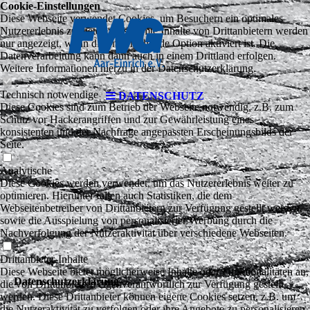
Cookie-Einstellungen
Diese Webseite verwendet Cookies, um Besuchern ein optimales
Nutzererlebnis zu bieten. Bestimmte Inhalte von Drittanbietern werden
nur angezeigt, wenn die entsprechende Option aktiviert ist. Die
Datenverarbeitung kann dann auch in einem Drittland erfolgen.
Weitere Informationen hierzu in der Datenschutzerklärung.
Technisch notwendige
DATENSCHUTZ
Diese Cookies sind zum Betrieb der Webseite notwendig, z.B. zum
Schutz vor Hackerangriffen und zur Gewährleistung eines
konsistenten und der Nachfrage angepassten Erscheinungsbilds der
Seite.
Analytische
Diese Cookies werden verwendet, um das Nutzererlebnis weiter zu
optimieren. Hierunter fallen auch Statistiken, die dem
Webseitenbetreiber von Drittanbietern zur Verfügung gestellt werden,
sowie die Ausspielung von personalisierter Werbung durch die
Nachverfolgung der Nutzeraktivität über verschiedene Webseiten.
Drittanbieter-Inhalte
Diese Webseite bietet möglicherweise Inhalte oder Funktionalitäten an,
Daten­­schutz­­erklärung
die von Drittanbietern eigenverantwortlich zur Verfügung gestellt
werden. Diese Drittanbieter können eigene Cookies setzen, z.B. um
die Nutzeraktivität zu verfolgen oder ihre Angebote zu personalisieren