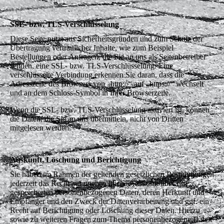
SSL- bzw. TLS-Verschlüsselung
Diese Seite nutzt aus Sicherheitsgründen und zum Schutz der
Übertragung vertraulicher Inhalte, wie zum Beispiel
Bestellungen oder Anfragen, die Sie an uns als Seitenbetreiber
senden, eine SSL- bzw. TLS-Verschlüsselung. Eine
verschlüsselte Verbindung erkennen Sie daran, dass die
Adresszeile des Browsers von „http://“ auf „https://“ wechselt
und an dem Schloss-Symbol in Ihrer Browserzeile.
Wenn die SSL- bzw. TLS-Verschlüsselung aktiviert ist, können
die Daten, die Sie an uns übermitteln, nicht von Dritten
mitgelesen werden.
Auskunft, Löschung und Berichtigung
Sie haben im Rahmen der geltenden gesetzlichen Bestimmungen
jederzeit das Recht auf unentgeltliche Auskunft über Ihre
gespeicherten personenbezogenen Daten, deren Herkunft und
Empfänger und den Zweck der Datenverarbeitung und ggf. ein
Recht auf Berichtigung oder Löschung dieser Daten. Hierzu
sowie zu weiteren Fragen zum Thema personenbezogene Daten