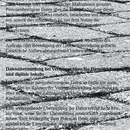
eines Vertrags oder vorvertraglicher Maßnahmen gestattet.
Personenbezogene Daten über die Inanspruchnahme dieser
Website (Nutzungsdaten) erheben, verarbeiten und nutzen wir
nur, soweit dies erforderlich ist, um dem Nutzer die
Inanspruchnahme des Dienstes zu ermöglichen oder
abzurechnen.
Die erhobenen Kundendaten werden nach Abschluss des
Auftrags oder Beendigung der Geschäftsbeziehung gelöscht.
Gesetzliche Aufbewahrungsfristen bleiben unberührt.
Datenübermittlung bei Vertragsschluss für Dienstleistungen
und digitale Inhalte
Wir übermitteln personenbezogene Daten an Dritte nur dann,
wenn dies im Rahmen der Vertragsabwicklung notwendig ist,
etwa an das mit der Zahlungsabwicklung beauftragte
Kreditinstitut.
Eine weitergehende Übermittlung der Daten erfolgt nicht bzw.
nur dann, wenn Sie der Übermittlung ausdrücklich zugestimmt
haben. Eine Weitergabe Ihrer Daten an Dritte ohne
ausdrückliche Einwilligung, etwa zu Zwecken der Werbung,
erfolgt nicht.