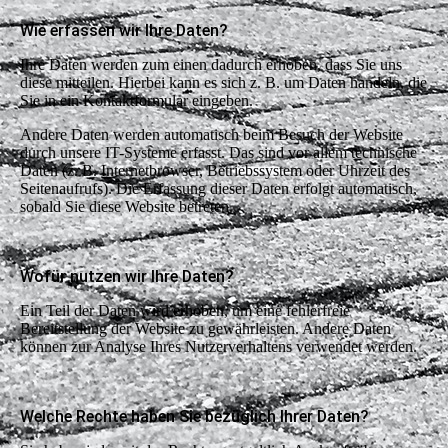
Wie erfassen wir Ihre Daten?
Ihre Daten werden zum einen dadurch erhoben, dass Sie uns
diese mitteilen. Hierbei kann es sich z. B. um Daten handeln, die
Sie in ein Kontaktformular eingeben.
Andere Daten werden automatisch beim Besuch der Website
durch unsere IT-Systeme erfasst. Das sind vor allem technische
Daten (z. B. Internetbrowser, Betriebssystem oder Uhrzeit des
Seitenaufrufs). Die Erfassung dieser Daten erfolgt automatisch,
sobald Sie diese Website betreten.
Wofür nutzen wir Ihre Daten?
Ein Teil der Daten wird erhoben, um eine fehlerfreie
Bereitstellung der Website zu gewährleisten. Andere Daten
können zur Analyse Ihres Nutzerverhaltens verwendet werden.
Welche Rechte haben Sie bezüglich Ihrer Daten?