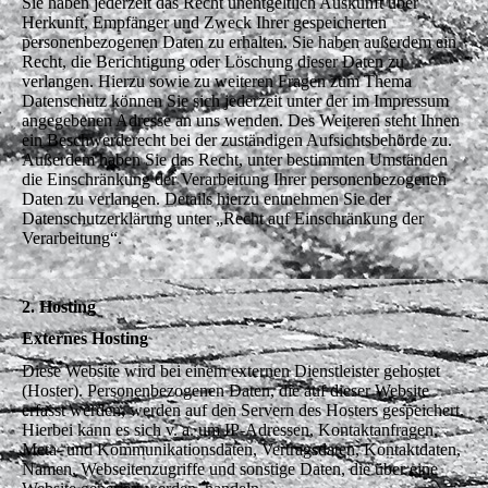
Sie haben jederzeit das Recht unentgeltlich Auskunft über
Herkunft, Empfänger und Zweck Ihrer gespeicherten
personenbezogenen Daten zu erhalten. Sie haben außerdem ein
Recht, die Berichtigung oder Löschung dieser Daten zu
verlangen. Hierzu sowie zu weiteren Fragen zum Thema
Datenschutz können Sie sich jederzeit unter der im Impressum
angegebenen Adresse an uns wenden. Des Weiteren steht Ihnen
ein Beschwerderecht bei der zuständigen Aufsichtsbehörde zu.
Außerdem haben Sie das Recht, unter bestimmten Umständen
die Einschränkung der Verarbeitung Ihrer personenbezogenen
Daten zu verlangen. Details hierzu entnehmen Sie der
Datenschutzerklärung unter „Recht auf Einschränkung der
Verarbeitung“.
2. Hosting
Externes Hosting
Diese Website wird bei einem externen Dienstleister gehostet
(Hoster). Personenbezogenen Daten, die auf dieser Website
erfasst werden, werden auf den Servern des Hosters gespeichert.
Hierbei kann es sich v. a. um IP-Adressen, Kontaktanfragen,
Meta- und Kommunikationsdaten, Vertragsdaten, Kontaktdaten,
Namen, Webseitenzugriffe und sonstige Daten, die über eine