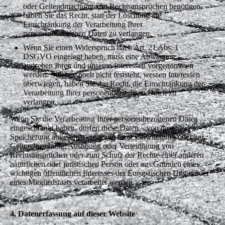
oder Geltendmachung von Rechtsansprüchen benötigen,
haben Sie das Recht, statt der Löschung die
Einschränkung der Verarbeitung Ihrer
personenbezogenen Daten zu verlangen.
Wenn Sie einen Widerspruch nach Art. 21 Abs. 1
DSGVO eingelegt haben, muss eine Abwägung
zwischen Ihren und unseren Interessen vorgenommen
werden. Solange noch nicht feststeht, wessen Interessen
überwiegen, haben Sie das Recht, die Einschränkung der
Verarbeitung Ihrer personenbezogenen Daten zu
verlangen.
Wenn Sie die Verarbeitung Ihrer personenbezogenen Daten
eingeschränkt haben, dürfen diese Daten – von ihrer
Speicherung abgesehen – nur mit Ihrer Einwilligung oder zur
Geltendmachung, Ausübung oder Verteidigung von
Rechtsansprüchen oder zum Schutz der Rechte einer anderen
natürlichen oder juristischen Person oder aus Gründen eines
wichtigen öffentlichen Interesses der Europäischen Union oder
eines Mitgliedstaats verarbeitet werden.
4. Datenerfassung auf dieser Website