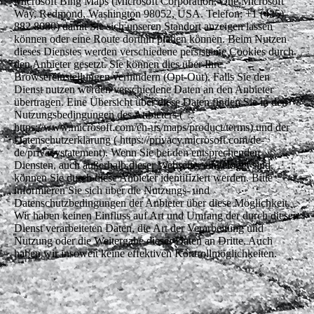
Microsoft Bing Maps (Microsoft Corporation, One Microsoft
Way, Redmond, Washington 98052, USA. Telefon: +1 (425)
882 8080) damit Sie sich unseren Standort anzeigen lassen
können oder eine Route dorthin planen können. Beim Nutzen
dieses Dienstes werden verschiedene persistente Cookies durch
den Anbieter gesetzt. Sie können dies über Ihre
Browsereinstellungen verhindern (Opt-Out). Falls Sie den
Dienst nutzen werden verschiedene Daten an den Anbieter
übertragen. Eine Übersicht über diese Daten finden Sie in den
Nutzungsbedingungen des Anbieters (
https://www.microsoft.com/en-us/maps/product/terms) und der
Datenschutzerklärung ( https://privacy.microsoft.com/de-
de/privacystatement). Wenn Sie bei den entsprechenden
Diensten, auch außerhalb dieser Webseite, eingeloggt sind,
können Sie durch diese Anbieter identifiziert werden. Bitte
informieren Sie sich über die Nutzungs- und
Datenschutzbedingungen der Anbieter über diese Möglichkeit.
Wir haben keinen Einfluss auf Art und Umfang der durch diesen
Dienst verarbeiteten Daten, die Art der Verarbeitung und
Nutzung oder die Weitergabe dieser Daten an Dritte. Auch
haben wir insoweit keine effektiven Kontrollmöglichkeiten.