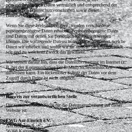
personenbezogenen Daten vertraulich und entsprechend der
gesetzlichen Datenschutzvorschriften sowie dieser
Datenschutzerklärung.
Wenn Sie diese Website benutzen, werden verschiedene
personenbezogene Daten erhoben. Personenbezogene Daten
sind Daten, mit denen Sie persönlich identifiziert werden
können. Die vorliegende Datenschutzerklärung erläutert, welche
Daten wir erheben und wofür wir sie nutzen. Sie erläutert auch,
wie und zu welchem Zweck das geschieht.
Wir weisen darauf hin, dass die Datenübertragung im Internet (z.
B. bei der Kommunikation per E-Mail) Sicherheitslücken
aufweisen kann. Ein lückenloser Schutz der Daten vor dem
Zugriff durch Dritte ist nicht möglich.
Hinweis zur verantwortlichen Stelle
Die verantwortliche Stelle für die Datenverarbeitung auf dieser
Website ist:
FWG Aar-Einrich e.V.
Am Reitplatz 9
56368 Katzenelnbogen