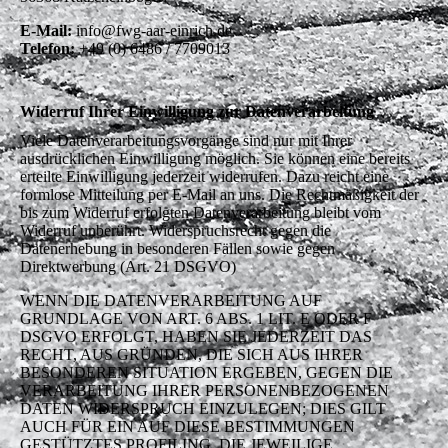
E-Mail:
info@fwg-aar-einrich.de
Telefon:
+49 (0) 6486 / 7709013
Widerruf Ihrer Einwilligung zur Datenverarbeitung
Viele Datenverarbeitungsvorgänge sind nur mit Ihrer
ausdrücklichen Einwilligung möglich. Sie können eine bereits
erteilte Einwilligung jederzeit widerrufen. Dazu reicht eine
formlose Mitteilung per E-Mail an uns. Die Rechtmäßigkeit der
bis zum Widerruf erfolgten Datenverarbeitung bleibt vom
Widerruf unberührt. Widerspruchsrecht gegen die
Datenerhebung in besonderen Fällen sowie gegen
Direktwerbung (Art. 21 DSGVO)
WENN DIE DATENVERARBEITUNG AUF
GRUNDLAGE VON ART. 6 ABS. 1 LIT. E ODER F
DSGVO ERFOLGT, HABEN SIE JEDERZEIT DAS
RECHT, AUS GRÜNDEN, DIE SICH AUS IHRER
BESONDEREN SITUATION ERGEBEN, GEGEN DIE
VERARBEITUNG IHRER PERSONENBEZOGENEN
DATEN WIDERSPRUCH EINZULEGEN; DIES GILT
AUCH FÜR EIN AUF DIESE BESTIMMUNGEN
GESTÜTZTES PROFILING. DIE JEWEILIGE