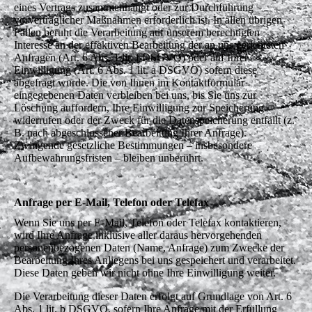
eines Vertrags zusammenhängt oder zur Durchführung
vorvertraglicher Maßnahmen erforderlich ist. In allen übrigen
Fällen beruht die Verarbeitung auf unserem berechtigten
Interesse an der effektiven Bearbeitung der an uns gerichteten
Anfragen (Art. 6 Abs. 1 lit. f DSGVO) oder auf Ihrer
Einwilligung (Art. 6 Abs. 1 lit. a DSGVO) sofern diese
abgefragt wurde. Die von Ihnen im Kontaktformular
eingegebenen Daten verbleiben bei uns, bis Sie uns zur
Löschung auffordern, Ihre Einwilligung zur Speicherung
widerrufen oder der Zweck für die Datenspeicherung entfällt (z.
B. nach abgeschlossener Bearbeitung Ihrer Anfrage).
Zwingende gesetzliche Bestimmungen – insbesondere
Aufbewahrungsfristen – bleiben unberührt.
Anfrage per E-Mail, Telefon oder Telefax
Wenn Sie uns per E-Mail, Telefon oder Telefax kontaktieren,
wird Ihre Anfrage inklusive aller daraus hervorgehenden
personenbezogenen Daten (Name, Anfrage) zum Zwecke der
Bearbeitung Ihres Anliegens bei uns gespeichert und verarbeitet.
Diese Daten geben wir nicht ohne Ihre Einwilligung weiter.
Die Verarbeitung dieser Daten erfolgt auf Grundlage von Art. 6
Abs. 1 lit. b DSGVO, sofern Ihre Anfrage mit der Erfüllung