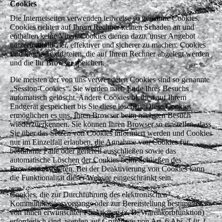
Cookies
Die Internetseiten verwenden teilweise so genannte Cookies.
Cookies richten auf Ihrem Rechner keinen Schaden an und
enthalten keine Viren. Cookies dienen dazu, unser Angebot
nutzerfreundlicher, effektiver und sicherer zu machen. Cookies
sind kleine Textdateien, die auf Ihrem Rechner abgelegt werden
und die Ihr Browser speichert.
Die meisten der von uns verwendeten Cookies sind so genannte
„Session-Cookies“. Sie werden nach Ende Ihres Besuchs
automatisch gelöscht. Andere Cookies bleiben auf Ihrem
Endgerät gespeichert bis Sie diese löschen. Diese Cookies
ermöglichen es uns, Ihren Browser beim nächsten Besuch
wiederzuerkennen. Sie können Ihren Browser so einstellen, dass
Sie über das Setzen von Cookies informiert werden und Cookies
nur im Einzelfall erlauben, die Annahme von Cookies für
bestimmte Fälle oder generell ausschließen sowie das
automatische Löschen der Cookies beim Schließen des
Browsers aktivieren. Bei der Deaktivierung von Cookies kann
die Funktionalität dieser Website eingeschränkt sein.
Cookies, die zur Durchführung des elektronischen
Kommunikationsvorgangs oder zur Bereitstellung bestimmter,
von Ihnen erwünschter Funktionen (z. B. Warenkorbfunktion)
erforderlich sind, werden auf Grundlage von Art. 6 Abs. 1 lit. f