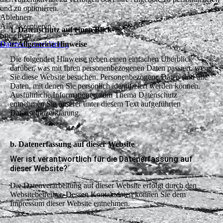
und zu optimieren.
Ablehnen
Alle akzeptieren
1. Datenschutz auf einen Blick
Speichern
Datenschutzerklärung
a. Allgemeine Hinweise
Die folgenden Hinweise geben einen einfachen Überblick
darüber, was mit Ihren personenbezogenen Daten passiert, wenn
Sie diese Website besuchen. Personenbezogene Daten sind alle
Daten, mit denen Sie persönlich identifiziert werden können.
Ausführliche Informationen zum Thema Datenschutz
entnehmen Sie unserer unter diesem Text aufgeführten
Datenschutzerklärung.
b. Datenerfassung auf dieser Website
Wer ist verantwortlich für die Datenerfassung auf
dieser Website?
Die Datenverarbeitung auf dieser Website erfolgt durch den
Websitebetreiber. Dessen Kontaktdaten können Sie dem
Impressum dieser Website entnehmen.